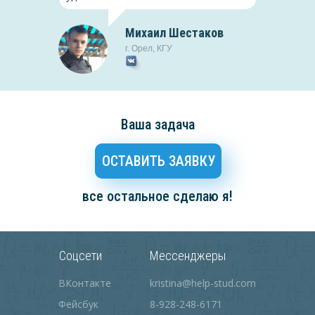
Михаил Шестаков
г.
Орел
,
КГУ
Ваша задача
ОСТАВИТЬ ЗАЯВКУ
ва
все остальное сделаю я!
ск-на-Амуре
,
ПГУПС
я защитила диплом!
Соцсети
Мессенджеры
м за помощь, без вас я
Арзамас
,
ПВГУС
!
ВКонтакте
kristina@help-stud.com
Фейсбук
8-928-248-6171
ванова