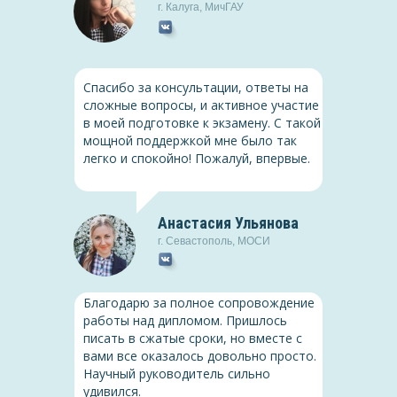
г.
Калуга
,
МичГАУ
Педагогика
Спасибо за консультации, ответы на
Игровые технологии как
средство развития
сложные вопросы, и активное участие
познавательных
в моей подготовке к экзамену. С такой
интересов младших
мощной поддержкой мне было так
школьников
легко и спокойно! Пожалуй, впервые.
Скачать
(PDF, 1.2 Мб)
Анастасия Ульянова
Гражданское право
г.
Севастополь
,
МОСИ
Исковая давность в
гражданском праве России
Благодарю за полное сопровождение
работы над дипломом. Пришлось
Скачать
(PDF, 1.2 Мб)
писать в сжатые сроки, но вместе с
вами все оказалось довольно просто.
Научный руководитель сильно
удивился.