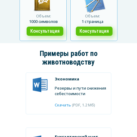
Объем:
Объем:
1000 символов
1 страница
Консультация
Консультация
Примеры работ по
животноводству
Экономика
Резервы и пути снижения
себестоимости
Скачать
(PDF, 1.2 Мб)
от
1 дня
от
5 дней
от
500
от
2 дня
от
3 дней
от
6000 ₽
₽
от
2 дней
от
1 часа
от
от
1 дня
1 дня
от
1200 ₽
от
1500 ₽
от
500
Бухгалтерский учет