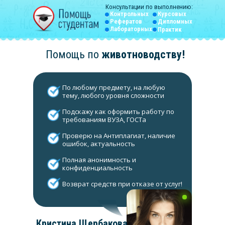
Консультации по выполнению:
Контрольных
Курсовых
Рефератов
Дипломных
Лабораторных
Практик
Помощь по
животноводству
!
По любому предмету, на любую
тему, любого уровня сложности
Подскажу как оформить работу по
требованиям ВУЗА, ГОСТа
Проверю на Антиплагиат, наличие
ошибок, актуальность
Полная анонимность и
конфиденциальность
Возврат средств при отказе от услуг!
Кристина Щербакова