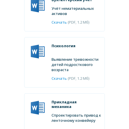
от
200 ₽
от
от
550 ₽
500 ₽
₽
Учёт нематериальных
активов
Скачать
(PDF, 1.2 Мб)
Психология
Выявление тревожности
детей подросткового
возраста
Скачать
(PDF, 1.2 Мб)
Прикладная
механика
Спроектировать привод к
ленточному конвейеру