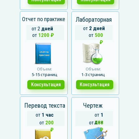
Отчет по практике
Лабораторная
от
2 дней
от 2
дней
от
1200 ₽
от
500
₽
Объем:
Объем:
5-15 страниц
1-3 страниц
Консультация
Консультация
Перевод текста
Чертеж
от
1 час
от
1
дня
от
200
от
500
₽
₽