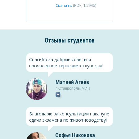
Скачать
(PDF, 1.2 Мб)
Отзывы студентов
Спасибо за добрые советы и
проявленное терпение к глупости!
Матвей Агеев
Менеджмент
г.
Ставрополь
,
МИП
История
Планирование как функция
ий в 1920-30-е
менеджмента в
Благодарю за консультации накануне
коммерческой
сдачи экзамена по животноводству!
организации
(PDF, 1.2 Мб)
Скачать
(PDF, 1.2 Мб)
Софья Никонова