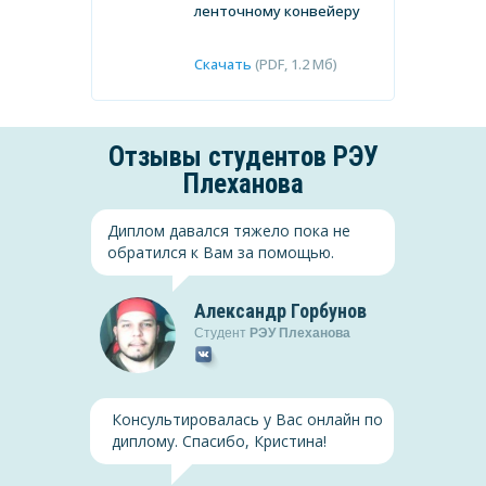
ленточному конвейеру
Скачать
(PDF, 1.2 Мб)
Отзывы студентов
РЭУ
Плеханова
Диплом давался тяжело пока не
обратился к Вам за помощью.
Александр Горбунов
Менеджмент
Студент
РЭУ Плеханова
История
Курсовая, РЭУ Плеханова,
 РЭУ , Лига наций
Планирование как функция
0-е годы
Консультировалась у Вас онлайн по
менеджмента в
диплому. Спасибо, Кристина!
коммерческой
организации
(PDF, 1.2 Мб)
Скачать
(PDF, 1.2 Мб)