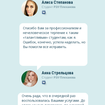
Алиса Степанова
Студент
РЭУ Плеханова
Педагогика
Спасибо Вам за профессионализм и
Курсовая, РЭУ Плеханова,
нечеловеческое терпение к таким
Игровые технологии как
средство развития
«талантливым» студентам, как я.
познавательных
Ошибок, конечно, успела наделать, но
интересов младших
Вы помогли все исправить.
Скачать
(PDF, 1.2 Мб)
школьников
Гражданское право
Анна Стрельцова
Курсовая, РЭУ Плеханова,
Студент
РЭУ Плеханова
Исковая давность в
гражданском праве
Скачать
(PDF, 1.2 Мб)
Очень рада, что в очередной раз
воспользовалась Вашими услугами. До