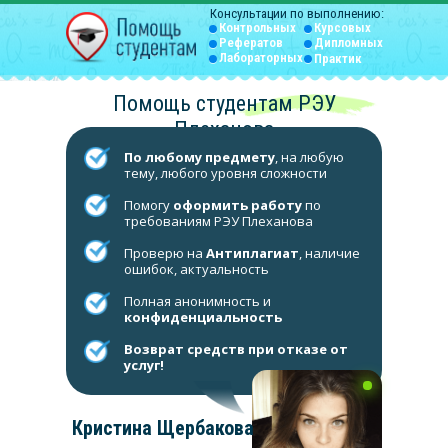
Консультации по выполнению:
Контрольных
Курсовых
Рефератов
Дипломных
Лабораторных
Практик
Помощь студентам РЭУ
Плеханова
По любому предмету
, на любую
тему, любого уровня сложности
Помогу
оформить работу
по
требованиям РЭУ Плеханова
Проверю на
Антиплагиат
, наличие
ошибок, актуальность
Полная анонимность и
конфиденциальность
Возврат средств при отказе от
услуг!
Кристина Щербакова