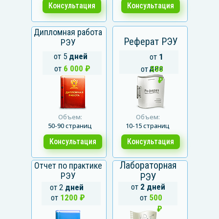
Консультация
Консультация
Дипломная работа
Реферат РЭУ
РЭУ
от 5
дней
от
1
дня
от
6 000 ₽
от
550
₽
Объем:
Объем:
50-90 страниц
10-15 страниц
Консультация
Консультация
Лабораторная
Отчет по практике
РЭУ
РЭУ
от
2 дней
от 2
дней
от
1200 ₽
от
500
₽