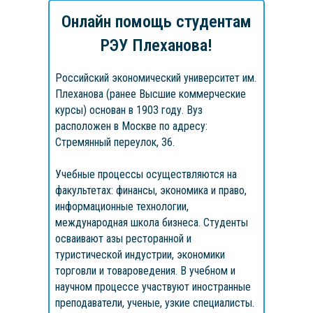
Онлайн помощь студентам
РЭУ Плеханова!
Российский экономический университет им.
Плеханова (ранее Высшие коммерческие
курсы) основан в 1903 году. Вуз
расположен в Москве по адресу:
Стремянный переулок, 36.
от
1 дня
от
5 дней
от
500
Учебные процессы осуществляются на
от
2 дня
от
3 дней
от
6000 ₽
₽
от
2 дней
от
1 часа
от
от
1 дня
1 дня
факультетах: финансы, экономика и право,
от
1200 ₽
от
1500 ₽
от
500
от
200 ₽
от
от
550 ₽
500 ₽
информационные технологии,
₽
международная школа бизнеса. Студенты
осваивают азы ресторанной и
туристической индустрии, экономики
торговли и товароведения. В учебном и
научном процессе участвуют иностранные
преподаватели, ученые, узкие специалисты.