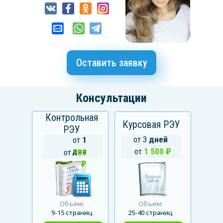
Оставить заявку
Консультации
Контрольная
Курсовая РЭУ
РЭУ
от 3
дней
от
1
дня
от
1 500 ₽
от
500
₽
Объем:
Объем:
9-15 страниц
25-40 страниц