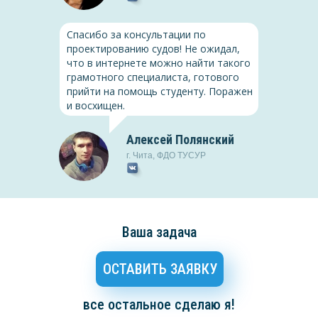
Исковая давность в
гражданском праве России
Спасибо за консультации по
проектированию судов! Не ожидал,
Скачать
(PDF, 1.2 Мб)
что в интернете можно найти такого
грамотного специалиста, готового
прийти на помощь студенту. Поражен
и восхищен.
Алексей Полянский
г.
Чита
,
ФДО ТУСУР
Ваша задача
ОСТАВИТЬ ЗАЯВКУ
ина
все остальное сделаю я!
урГУ