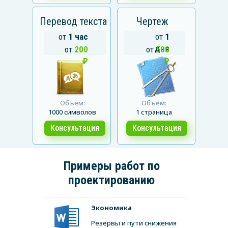
Перевод текста
Чертеж
от
1 час
от
1
дня
от
200
от
500
₽
₽
Объем:
Объем:
1000 символов
1 страница
Консультация
Консультация
Примеры работ по
проектированию
Экономика
Резервы и пути снижения