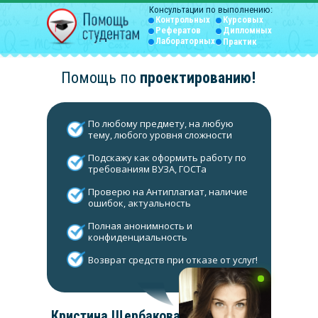
Консультации по выполнению:
Контрольных
Курсовых
Рефератов
Дипломных
Лабораторных
Практик
Помощь по
проектированию
!
По любому предмету, на любую
тему, любого уровня сложности
Подскажу как оформить работу по
требованиям ВУЗА, ГОСТа
Проверю на Антиплагиат, наличие
ошибок, актуальность
Полная анонимность и
конфиденциальность
Возврат средств при отказе от услуг!
Кристина Щербакова