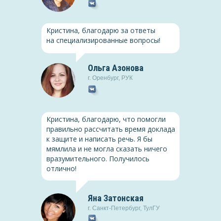
История
Планирование как функция
ий в 1920-30-е
менеджмента в
Кристина, благодарю за ответы
коммерческой
на специализированные вопросы!
организации
(PDF, 1.2 Мб)
Скачать
(PDF, 1.2 Мб)
Ольга Азонова
г.
Оренбург
,
РУК
Педагогика
Кристина, благодарю, что помогли
Игровые технологии как
правильно рассчитать время доклада
средство развития
к защите и написать речь. Я бы
познавательных
мямлила и не могла сказать ничего
интересов младших
вразумительного. Получилось
школьников
Скачать
(PDF, 1.2 Мб)
отлично!
Яна Затонская
Гражданское право
г.
Санкт-Петербург
,
ТулГУ