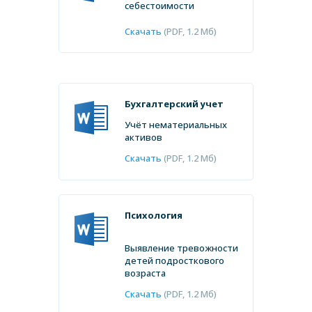
себестоимости
Скачать
(PDF, 1.2 Мб)
от
1 дня
от
5 дней
от
500
от
2 дня
от
3 дней
от
6000 ₽
₽
от
2 дней
от
1 часа
от
от
1 дня
1 дня
от
1200 ₽
от
1500 ₽
от
500
Бухгалтерский учет
от
200 ₽
от
от
550 ₽
500 ₽
₽
Учёт нематериальных
активов
Скачать
(PDF, 1.2 Мб)
Психология
Выявление тревожности
детей подросткового
возраста
Скачать
(PDF, 1.2 Мб)