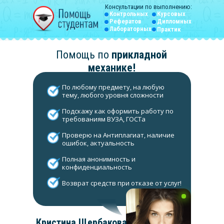
Консультации по выполнению:
Контрольных
Курсовых
Рефератов
Дипломных
Лабораторных
Практик
Помощь по
прикладной
механике
!
По любому предмету, на любую
тему, любого уровня сложности
Подскажу как оформить работу по
требованиям ВУЗА, ГОСТа
Проверю на Антиплагиат, наличие
ошибок, актуальность
Полная анонимность и
конфиденциальность
Возврат средств при отказе от услуг!
Кристина Щербакова