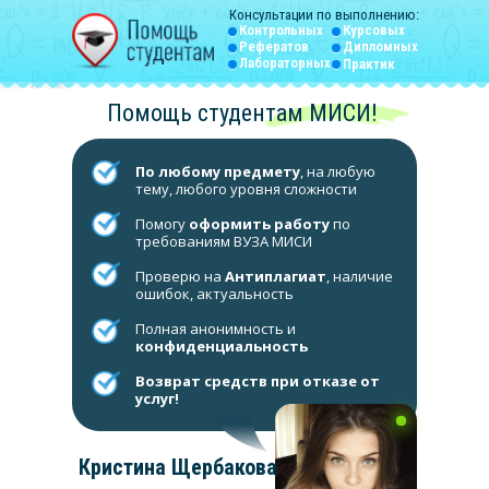
Консультации по выполнению:
Контрольных
Курсовых
Рефератов
Дипломных
Лабораторных
Практик
Помощь студентам МИСИ!
По любому предмету
, на любую
тему, любого уровня сложности
Помогу
оформить работу
по
требованиям ВУЗА МИСИ
Проверю на
Антиплагиат
, наличие
ошибок, актуальность
Полная анонимность и
конфиденциальность
Возврат средств при отказе от
услуг!
Кристина Щербакова