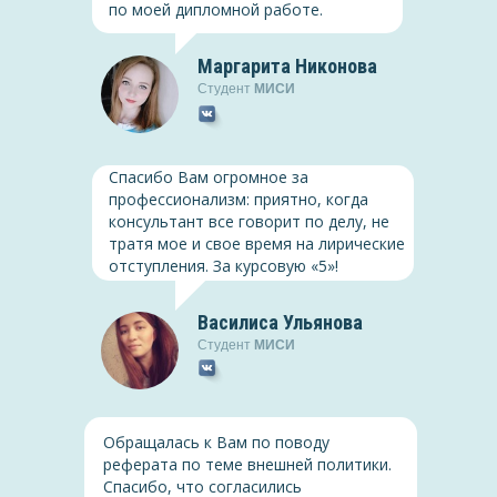
по моей дипломной работе.
коммерческой
организации
(PDF, 1.2 Мб)
Скачать
(PDF, 1.2 Мб)
Маргарита Никонова
Студент
МИСИ
Педагогика
Спасибо Вам огромное за
Курсовая, МИСИ, Игровые
профессионализм: приятно, когда
технологии как средство
консультант все говорит по делу, не
развития познавательных
тратя мое и свое время на лирические
интересов младших
отступления. За курсовую «5»!
школьников
Скачать
(PDF, 1.2 Мб)
Василиса Ульянова
Студент
МИСИ
Гражданское право
Курсовая, МИСИ, Исковая
давность в гражданском
Обращалась к Вам по поводу
праве
реферата по теме внешней политики.
Спасибо, что согласились
Скачать
(PDF, 1.2 Мб)