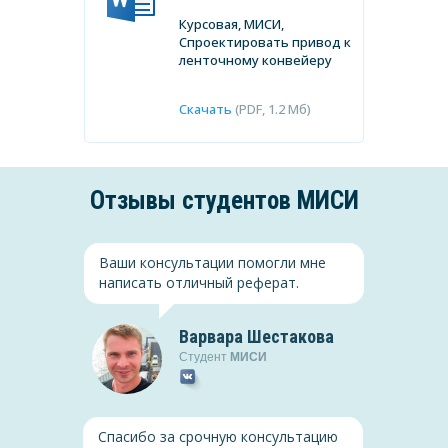
Курсовая, МИСИ,
Спроектировать привод к
ленточному конвейеру
Скачать
(PDF, 1.2 Мб)
Отзывы студентов
МИСИ
Ваши консультации помогли мне
написать отличный реферат.
Варвара Шестакова
Менеджмент
Студент
МИСИ
История
Курсовая, МИСИ,
, МИСИ, Лига
Планирование как функция
1920-30-е годы
Спасибо за срочную консультацию
менеджмента в