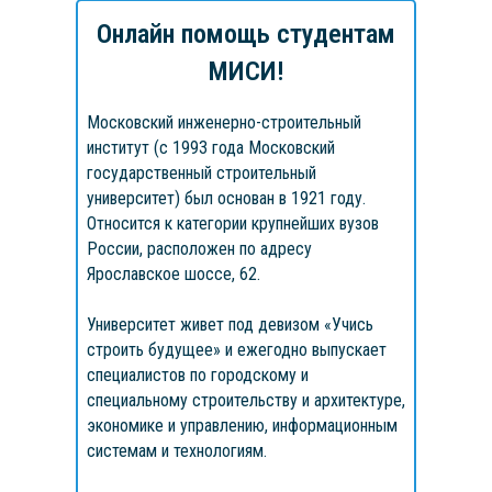
Онлайн помощь студентам
МИСИ!
Московский инженерно-строительный
институт (с 1993 года Московский
государственный строительный
университет) был основан в 1921 году.
Относится к категории крупнейших вузов
от
1 дня
России, расположен по адресу
от
5 дней
от
500
Ярославское шоссе, 62.
от
2 дня
от
3 дней
от
6000 ₽
₽
от
2 дней
от
1 часа
от
от
1 дня
1 дня
от
1200 ₽
от
1500 ₽
от
500
от
200 ₽
от
от
550 ₽
500 ₽
Университет живет под девизом «Учись
₽
строить будущее» и ежегодно выпускает
специалистов по городскому и
специальному строительству и архитектуре,
экономике и управлению, информационным
системам и технологиям.