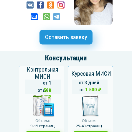
Оставить заявку
Консультации
Контрольная
Курсовая МИСИ
МИСИ
от 3
дней
от
1
дня
от
1 500 ₽
от
500
₽
Объем:
Объем:
9-15 страниц
25-40 страниц