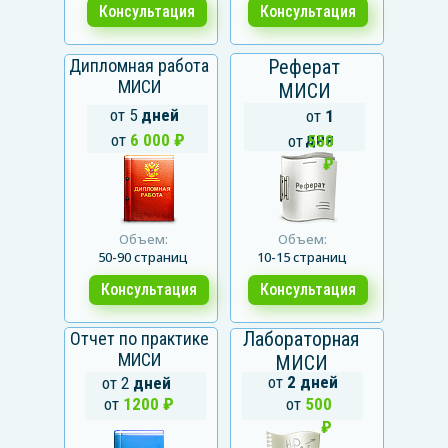
Консультация
Консультация
Дипломная работа
Реферат
МИСИ
МИСИ
от 5
дней
от
1
дня
от
6 000 ₽
от
550
₽
Объем:
Объем:
50-90 страниц
10-15 страниц
Консультация
Консультация
Лабораторная
Отчет по практике
МИСИ
МИСИ
от
2 дней
от 2
дней
от
1200 ₽
от
500
₽