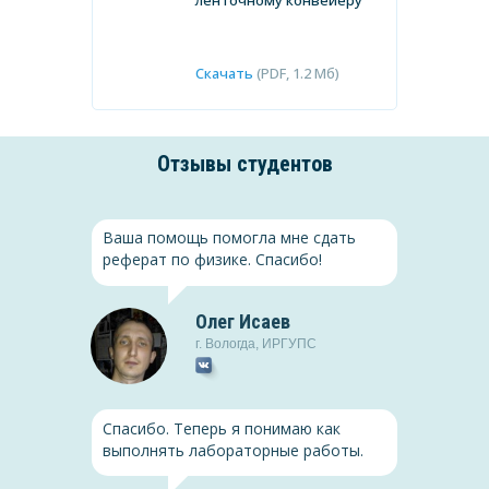
ленточному конвейеру
Скачать
(PDF, 1.2 Мб)
Отзывы студентов
Ваша помощь помогла мне сдать
реферат по физике. Спасибо!
Олег Исаев
Менеджмент
г.
Вологда
,
ИРГУПС
История
Планирование как функция
ий в 1920-30-е
менеджмента в
Спасибо. Теперь я понимаю как
коммерческой
выполнять лабораторные работы.
организации
(PDF, 1.2 Мб)