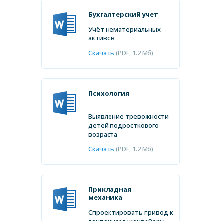
от
2 дней
от
1 часа
от
от
1 дня
1 дня
от
1200 ₽
от
1500 ₽
от
500
Бухгалтерский учет
от
200 ₽
от
от
550 ₽
500 ₽
₽
Учёт нематериальных
активов
Скачать
(PDF, 1.2 Мб)
Психология
Выявление тревожности
детей подросткового
возраста
Скачать
(PDF, 1.2 Мб)
Прикладная
механика
Спроектировать привод к