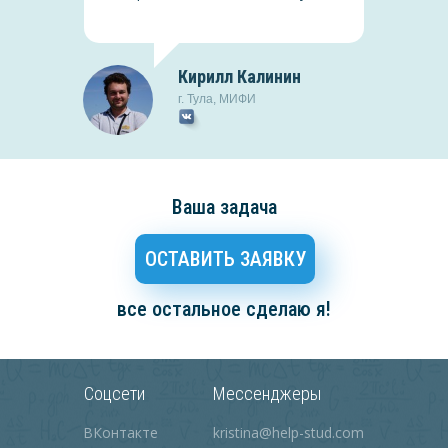
Кирилл Калинин
г.
Тула
,
МИФИ
Ваша задача
ОСТАВИТЬ ЗАЯВКУ
а
все остальное сделаю я!
НГАСУ
 не зря. Приобрела
Соцсети
Мессенджеры
нания по физике.
Киров
,
УрФУ
ам.
ВКонтакте
kristina@help-stud.com